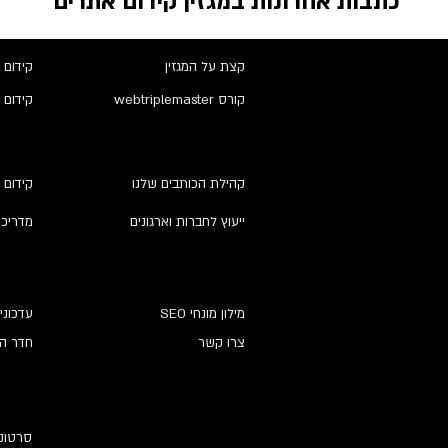
כתבות אחרונות במגזין קידום אתרים
קצת על המגזין
קידום 
קורס webtriplemaster
קידום 
קהילת הכותבים שלנו
קידום 
ייעוץ לחברות וארגונים
מדריכי
מילון מונחי SEO
עדכוני
צרו קשר
חדר הח
סרטוני