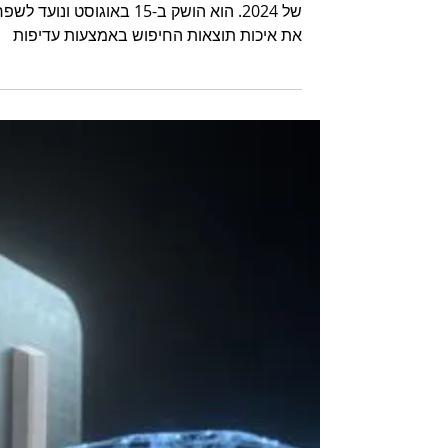
עדכוני האלגוריתם המשמעותיים
של 2024
עדכון הליבה של אוגוסט היה העדכון המרכזי הש
של 2024. הוא הושק ב-15 באוגוסט ונועד לשפ
את איכות תוצאות החיפוש באמצעות עדיפות
לתוכן שימושי וא