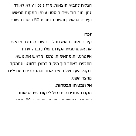
הצליח להביא תוצאות. מרגיז נכון ? לא לאורך 
זמן. תוך חודשיים ביססנו עצמו במקום הראשון 
ועיתים הראשון והשני ביותר מ 50 ביטויים שונים.
זכרו
קידום אתרים הוא תהליך. חשוב שנתכנן מראש 
את אסטרטגיית הקידום שלנו, נבנה זירות 
אינטרנטיות מתאימות, נתכנן מראש את נושא 
התכנים באתר תוך מיקוד בתוכן רלוונטי ונתמקד 
בקהל היעד שלנו מצד אחד והמתחרים המובילים 
מהצד השני.
אל תבטיחו הבטחות. 
מקדם אתרים שמבטיל ללקוח שיביא אותו 
למקום הראשון תוך שבוע, עושה ב 99 אחוז 
מהפעמים דברים שאסור לעשות ולעיתים אף 
מציג מצג שווא ומשקר את הלקוח (יצא לי לטפל 
בלא מעט לקוחות שרופים שכאלה). אתרים אלו 
הם הראשונים להיפגע מעדכוני האלגוריתם של 