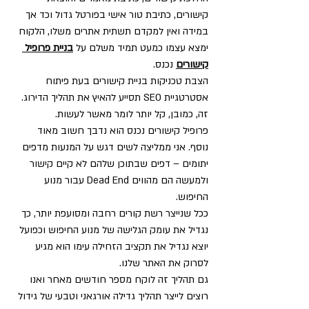
קישורים, כתיבת טור אישי בפורטל גדול וכד אך 
במידה ואין למקדם תשתית אתרים משלו, הלקוח 
ימצא עצמו כמעט תמיד משלם על 
בניית פרופיל 
קישורים
 נכנס. 
הצבת טכניקות בניית קישורים בעת פיתוח 
אסטרטגיית SEO תסייע להאיץ את תהליך הדירוג. 
זה, כמובן, קל יותר לומר מאשר לעשות.
פרופיל קישורים נכנס הוא נדבך חשוב מאוד 
נוסף. אני ממליצה לשים דגש על המנעות מדפים 
יתומים – דפים שבתוכן שלהם לא קיים קישור 
ולמעשה הם מהווים Dead End עבור מנוע 
החיפוש.
ככל שנייצר רשת קורים רחבה ומסועפת יותר, כך 
נגדיל את עומק הגלישה של מנוע החיפוש וכפועל 
יוצא נגדיל את תקציב הזחילה עימו הוא מגיע 
לסרוק את האתר שלנו.
גם תהליך זה לוקח מספר חודשים מאחר ואנו 
רוצים לייצר תהליך גדילה אורגאני וטבעי של גידול 