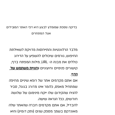
בדיקה נוספת שמומלץ לבצע היא דפי האתר המובילים 
אצל המתחרים
מלבד הרלוונטיות והתייחסות מדויקת לשאילתת 
החיפוש, גורמים שיכולים להשפיע על הדירוג 
כוללים את מבנה ה- URL, מילות המפתח בדף, 
קישורים פנימיים וחיצוניים 
ו
חוויית משתמש של 
הדף
.
אם אתם מקדמים אתר של רופא שיניים מחיפה 
שמתחיל מאפס, כלומר אינו מדורג בגוגל, סביר 
להניח שהקידום שלו ייקח מינימום של שלושה 
חודשים, ככל הנראה שישה.
להבדיל, אם אתם מקדמים חברה שהאתר שלה 
מאונדקס בשמך מספק שנים (ותק דומיין) והיא 