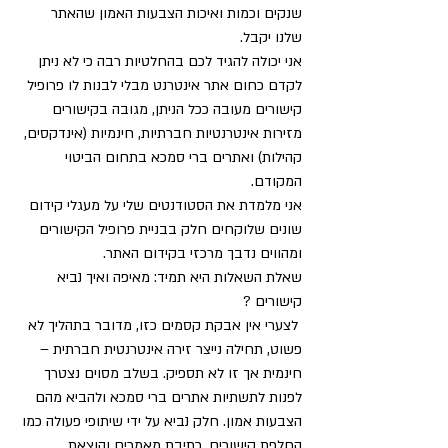
שנקים וכמות ואיכות הצבעות האמון שהאתר 
שלנו יקבל.
אני יכולה להגיד לכם בהחלטיות רבה כי לא ניתן 
לקדם כחום אתר אינטרנט מבלי לבנות לו פרופיל 
קישורים מעובה ככל הניתן, מגובה בקישורים 
מזירות אינטרנטיות חברתיות, חינמיות (אינדקסים, 
קהילות) ואתרים ברי סמכא בתחום הביטוי 
המקודם.
אני מלמדת את הסטודנטים שלי על מעגלי קידום 
שונים שלוקחים חלק בבניית פרופיל הקישורים 
ומהווים נדבך מרכזי בקידום האתר. 
שאלת השאלות היא תמיד: מאיפה ואיך נביא 
קישורים ?
 לצערי אין אבקת קסמים כזו, מדובר בתהליך לא 
פשוט, תחילה נייצר זירה אינטרנטית חברתית – 
חינמית אך זו לא תספיק. בשלב מסוים נצטרך 
לפנות לתשתיות אתרים ברי סמכא ולהביא מהם 
הצבעות אמון. חלק נביא על ידי שיתופי פעולה כמו 
החלפת קישורים, כתיבת מאמרים והוצאת 