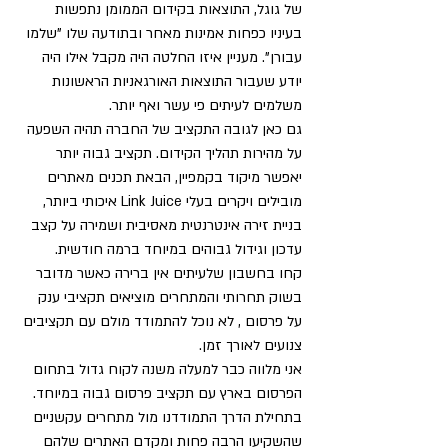
של גוגל, התוצאות בקידום הממומן נתפשות 
בעיניו כפחות אמינות מאחר ובתודעה שלו "שלמו 
עבורן". מעניין איזו החלטה היה מקבל אילו היה 
יודע שעבור התוצאות האורגאניות הראשונות 
משלמים לעיתים פי עשר ואף יותר.
גם כאן לגובה התקציב של החברה תהיה השפעה 
על מהירות תהליך הקידום. תקציב גבוה יותר 
יאפשר מיקוד בקמפיין, הבאת תכנים מאתרים 
מובילים ויקרים בעלי Link Juice איכותי ביותר, 
בניית זירה אינטרנטית מאסיבית ושמירה על קצב 
עדכון וגידול גבוהים במיוחד ברמה חודשית.
קחו בחשבון שלעיתים אין ברירה כאשר מדובר 
בשוק תחרותי והמתחרים מוציאים תקציבי ענק 
על פרסום , לא נוכל להתמודד מולם עם תקציבים 
צנועים לאורך זמן.
אני מלווה כבר למעלה משנה לקוח גדול בתחום 
הפרסום בארץ עם תקציב פרסום גבוה במיוחד. 
בתחילת הדרך התמודדנו מול מתחרים עקשניים 
שהשקיעו הרבה פחות ומקדם האתרים שלהם 