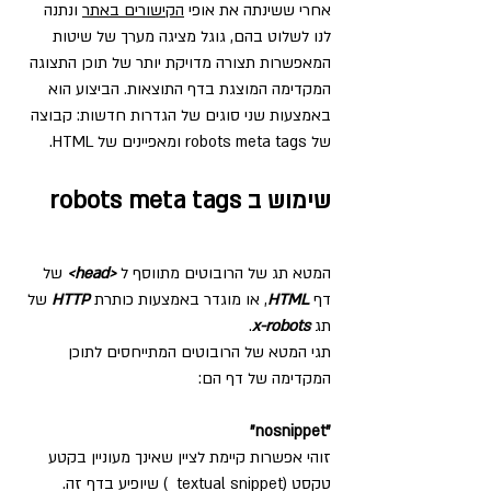
אחרי ששינתה את אופי 
הקישורים באתר
 ונתנה 
לנו לשלוט בהם, גוגל מציגה מערך של שיטות 
המאפשרות תצורה מדויקת יותר של תוכן התצוגה 
המקדימה המוצגת בדף התוצאות. הביצוע הוא 
באמצעות שני סוגים של הגדרות חדשות: קבוצה 
של robots meta tags ומאפיינים של HTML.
שימוש ב robots meta tags
המטא תג של הרובוטים מתווסף ל 
<head>
 של 
דף 
HTML
, או מוגדר באמצעות כותרת 
HTTP 
של 
תג 
x-robots
. 
תגי המטא של הרובוטים המתייחסים לתוכן 
המקדימה של דף הם:
"nosnippet"
זוהי אפשרות קיימת לציין שאינך מעוניין בקטע 
טקסט (textual snippet  ) שיופיע בדף זה.