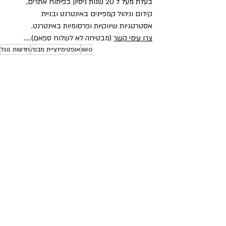
בעלת מעל ל 20 שנות ניסיון בפיתוח אתרים, 
קידום וניהול קמפיינים באינטרנט ובניית 
אסטרטגיות שיווקיות ופרסומיות באינטרנט.
צרו עימי קשר
 (מבטיחה לא לשלוח ספאם).....
seo
אופטימיזציית מבנה
חדשות גוגל
קידום אתרים אורגני
חדר החדשות של המגזין
פוסטים אחרונים
הצג הכול