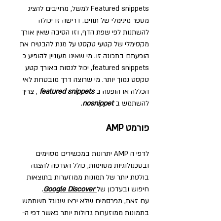
Featured snippets למשל, מחייבים להציג 
מספר מינימלי של תווים. דרישה זו יכולה 
להשתנות לפי שפת הדף, וזו הסיבה שאין אורך 
מקסימלי של קטעי טקסט על מנת להבטיח את 
הופעתם בתכונה זו. מי שאינו מעוניין להופיע כ 
featured snippets, יכול לנסות באורך קטע 
טקסט נמוך יותר. מי שרוצה דרך מובטחת לאי 
הכללה או הופעה ב 
featured snippets
 , צריך 
להשתמש ב 
nosnippet
.
פורמט AMP
לדפי ה AMP יתרונות במכשירים מסוימים 
ובטכנולוגיות מסוימות, כולל העדפה להצגה 
בולטת יותר של תמונות ממוזערות בתוצאות 
חיפוש ובעדכון של
Google Discover
.
עם זאת, מפרסמים שלא ירצו שגוגל תשתמש 
בתמונות ממוזערות גדולות יותר כאשר דפי ה- 