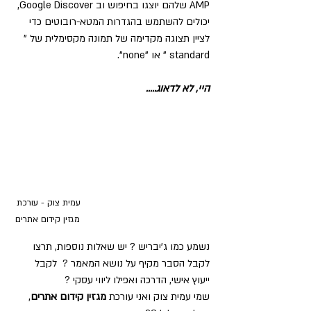
AMP שלהם יוצגו בחיפוש וב Google Discover, 
יכולים להשתמש בהגדרות המטא-רובוטים כדי 
לציין תצוגה מקדימה של תמונה מקסימלית של " 
standard " או "none".
היי, לא לדאוג.....
עמית צוק - עורכת 
מגזין קידום אתרים
נשמע כמו ג'יבריש ? יש שאלות נוספות, תרצו 
לקבל הסבר מקיף על נושא המאמר ?  לקבל 
ייעוץ אישי, הדרכה ואפילו ליווי עסקי ?    
שמי עמית צוק ואני עורכת 
מגזין קידום אתרים
, 