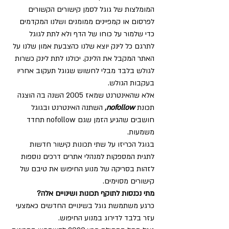
המומלצות של גוגל לסמן קישורים הקשורים 
לפרסום או קמפיינים ממומנים ושלנו המקדמים 
כדי שלמור על כוחו של הדף ולא לתת לגוגל 
לתרגם כל לינק יוצא שלנו כהצבעת אמון שלנו על 
האתר המקבל את הלינק. יכולנו לתת לינק כשרות 
לגולש בלבד מבלי לחשוש שגוגל תעקוב אחריו 
בעקבות הגולש.
אלא שהאינטרנט שמאז 2005 השנה בה הוצגה 
תכונת 
nofollow, 
השתנה האינטרנט ובגוגל 
חושבים שהגיע הזמן שגם nofollow תחדד 
משמעות.
בגוגל הכריזו על שתי תכונות קישור חדשות 
לתגית המספקות למנהלי אתרים דרכים נוספות 
לזהות בסריקה של מנוע החיפוש את טיבם של 
קישורים מסוימים. 
מתי נכנסות לתוקף תכונות ושינויים אלה?
כרגע משתמשת גוגל בשינויים החדשים כאמצעי 
עזר בלבד לדירוג במנוע החיפוש.