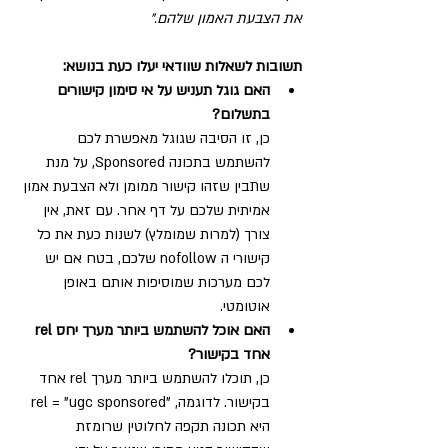
את הצבעת האמון שלהם."
תשובות לשאלות שוודאי יעלו כעת בנושא:
האם גוגל תעניש על אי סימון קישורים 
בתשלום?
כן, זו הסיבה שגוגל מאפשרת לכם 
להשתמש בתכונה Sponsored, על מנת 
שתבין שזהו קישור ממומן ולא הצבעת אמון 
אמיתית שלכם על דף אחר. עם זאת, אין 
צורך (למרות שמומלץ) לשנות כעת את כל 
קישורי ה nofollow שלכם, בטח אם יש 
לכם מערכות שמוסיפות אותם באופן 
אוטומטי.
האם אוכל להשתמש ביותר מערך יחס rel 
אחד בקישור?
כן, תוכלו להשתמש ביותר מערך rel אחד 
בקישור. לדוגמה, "rel = "ugc sponsored 
היא תכונה תקפה לחלוטין שרומזת 