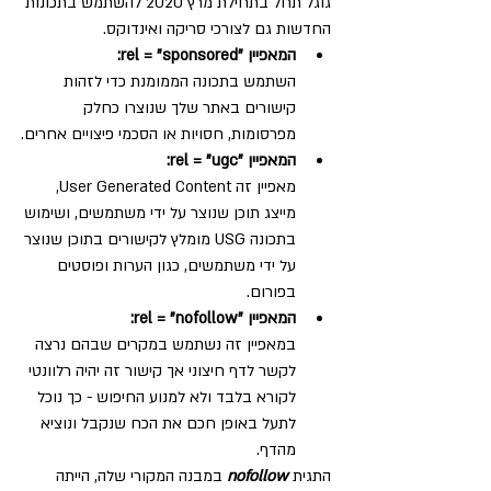
גוגל תחל בתחילת מרץ 2020 להשתמש בתכונות 
החדשות גם לצורכי סריקה ואינדוקס.
המאפיין "rel = "sponsored:
השתמש בתכונה הממומנת כדי לזהות 
קישורים באתר שלך שנוצרו כחלק 
מפרסומות, חסויות או הסכמי פיצויים אחרים.
המאפיין "rel = "ugc:
מאפיין זה User Generated Content, 
מייצג תוכן שנוצר על ידי משתמשים, ושימוש 
בתכונה USG מומלץ לקישורים בתוכן שנוצר 
על ידי משתמשים, כגון הערות ופוסטים 
בפורום.
המאפיין "rel = "nofollow:
במאפיין זה נשתמש במקרים שבהם נרצה 
לקשר לדף חיצוני אך קישור זה יהיה רלוונטי 
לקורא בלבד ולא למנוע החיפוש - כך נוכל 
לתעל באופן חכם את הכח שנקבל ונוציא 
מהדף.
התגית 
nofollow 
במבנה המקורי שלה, הייתה 