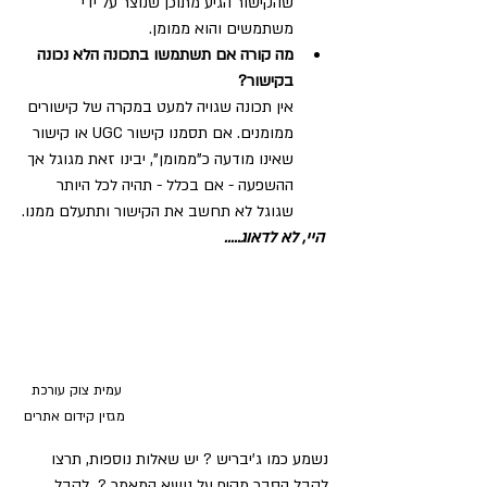
שהקישור הגיע מתוכן שנוצר על ידי 
משתמשים והוא ממומן. 
מה קורה אם תשתמשו בתכונה הלא נכונה 
בקישור?
אין תכונה שגויה למעט במקרה של קישורים 
ממומנים. אם תסמנו קישור UGC או קישור 
שאינו מודעה כ"ממומן", יבינו זאת מגוגל אך 
ההשפעה - אם בכלל - תהיה לכל היותר 
שגוגל לא תחשב את הקישור ותתעלם ממנו.
היי, לא לדאוג.....
עמית צוק עורכת 
מגזין קידום אתרים
נשמע כמו ג'יבריש ? יש שאלות נוספות, תרצו 
לקבל הסבר מקיף על נושא המאמר ?  לקבל 