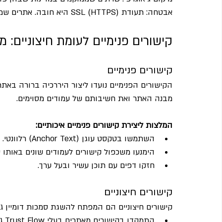
אבטחה: תעודת SSL (HTTPS) היא חובה. אתרים שמובילים לדפים לא מאובטחים עלולים להיפגע בדירוגים.
קישורים פנימיים לעומת חיצוניים: 
קישורים פנימיים
הקישורים הפנימיים נועדו ליצור היררכיה ברורה באתר
מבנה האתר ואת חשיבותם של עמודים מסוימים.
המלצות ליצירת קישורים פנימיים איכותיים:
השתמשו בטקסט עוגן (Anchor Text) רלוונטי.
הימנעו משכפול קישורים לעמודים שונים באותו ט
חזקו דפים עם תוכן עשיר ובעל ערך.
קישורים חיצוניים
קישורים חיצוניים הם המפתח להשגת סמכות דומיין ג
התמקדו בקישורים מאתרים בעלי Trust Flow גבוה.