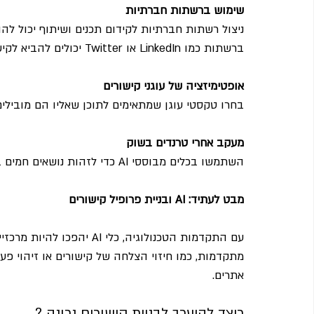
שימוש ברשתות חברתיות
ניצול רשתות חברתיות לקידום תכנים ושיתוף יכול להוב
ברשתות כמו LinkedIn או Twitter יכולים להביא לקישורים מאתרים חיצוניים.
אופטימיזציה של עוגני קישורים
בחרו טקסטי עוגן שמתאימים לתוכן שאליו הם מובילים
מעקב אחרי טרנדים בשוק
השתמשו בכלים מבוססי AI כדי לזהות נושאים חמים בתחום שלכם וליצור תכנים רלוונטיים שמובילים לקישורים.
מבט לעתיד: AI ובניית פרופיל קישורים
עם התקדמות הטכנולוגיה, כלי 
מתקדמות, כמו חיזוי הצלחה של קישורים או זיהוי פע
אתרים.
כיצד להיערך לבניית קישורים נכונה ?