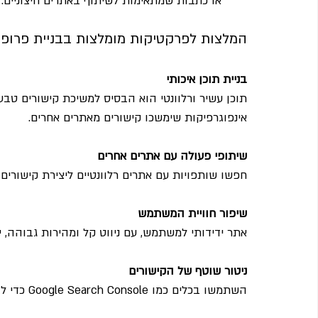
או כתבות שמתאימות לשיתוף באתרים חיצוניים.
המלצות לפרקטיקות מומלצות בבניית פרופי
בניית תוכן איכותי
תוכן עשיר ורלוונטי הוא הבסיס למשיכת קישורים טבעי
אינפוגרפיקות שימשכו קישורים מאתרים אחרים.
שיתופי פעולה עם אתרים אחרים
חפשו שותפויות עם אתרים רלוונטיים ליצירת קישורים 
שיפור חוויית המשתמש
אתר ידידותי למשתמש, עם ניווט קל ומהירות גבוהה, י
ניטור שוטף של הקישורים
השתמשו בכלים כמו Google Search Console כדי לזהות קישורים מזיקים ולהסירם במידת הצורך.