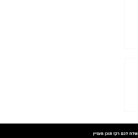
ל
לח לכם רק! תוכן מעניין