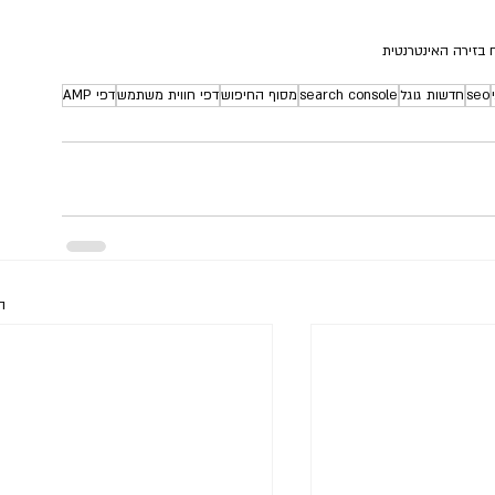
 בזירה האינטרנטית
seo
חדשות גוגל
search console
מסוף החיפוש
דפי חווית משתמש
דפי AMP
ה