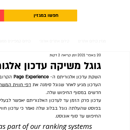
מגזין קידום אתרים
קידום אתרים אורגני
קידום קמפיינים ממומ
20 באפר׳ 2021
זמן קריאה 2 דקות
גוגל משיקה עדכון אלגור
השקת עדכון אלגוריתם ה- 
Page Experience
 הקרוב ש
העדכון מגיע לאחר שגוגל סימנה את 
דפי חווית המש
חדשים במסוף החיפוש שלה.
עדכון פרק הזמן עד לעדכון האלגוריתם יאפשר לבעלי 
בפוסט שהעלתה גוגל בבלוג שלה נאמר כי עדכון חוויית
החיפוש עד סוף אוגוסט.
as part of our ranking systems 