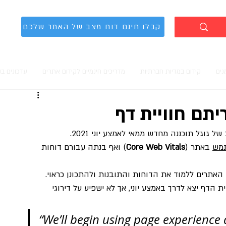
קבלו חינם דוח מצב של האתר שלכם
נים
קידום במדיות חברתיות
מדריכים חינמיים לקידום אתרים
עדכונים ב
יתם חוויית דף
ל גוגל תוכננה מחדש ממאי לאמצע יוני 2021. 
תמש
 באתר (
Core Web Vitals
) ואף בנתה עבורם דוחות 
האתרים ללמוד את הדוחות והתובנות ולהתכונן כראוי.
 הדף יצא לדרך באמצע יוני, אך לא ישפיע על דירוגי 
“We’ll begin using page experience 