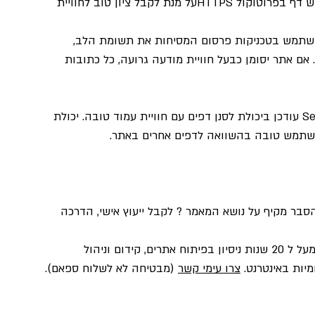
) חובה להגיש דף בפרוטוקול HTTPSעל מנת לקבל ציון טוב לחוויית 
השתמש בטכניקות פרסום המסיחות את תשומת הלב, 
אם אתר יסומן כבעל חוויית מודעה גרועה, כל כתובות 
לצד עדכון זה, דוח ביצועי החיפוש ב- Search Console עודכן ביכולת לסנן דפים עם חוויית עמוד טובה. יכולת 
משתמש טובה בהשוואה לדפים אחרים באתר.
הסבר מקיף על נושא המאמר ? לקבל ייעוץ אישי, הדרכה 
, בעלת מעל ל 20 שנות ניסיון בפיתוח אתרים, קידום וניהול 
יות באינטרנט. 
צרו עימי קשר
 (מבטיחה לא לשלוח ספאם).