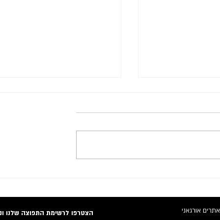
שורים: יסודות,
ה NLP והקשר שלו לאלגוריתם ש
ים למקדמי אתרים
גוגל
אתרים אורגאני
הצטרפו לרשימת התפוצה שלנו ונש