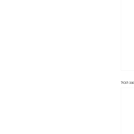
צג הכול