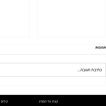
תגובות
כתיבת תגובה...
השפעות הבינה המלאכותית על
בניית פרופיל קי
מנועי החיפוש וקידום אתרים אורגני
אסטרטגיות וכל
קצת על המגזין
קידום 