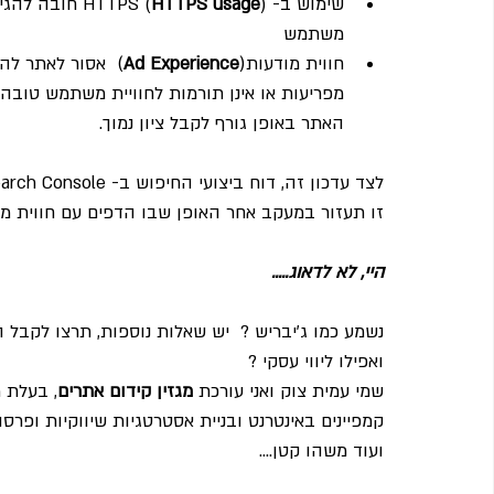
שימוש ב- HTTPS (
HTTPS usage
משתמש 
חווית מודעות(
Ad Experience
)  אסור לאתר ל
מפריעות או אינן תורמות לחוויית משתמש טובה. 
האתר באופן גורף לקבל ציון נמוך.
זו תעזור במעקב אחר האופן שבו הדפים עם חווית 
היי, לא לדאוג.....
נשמע כמו ג'יבריש ?  יש שאלות נוספות, תרצו לקבל 
ואפילו ליווי עסקי ?          
שמי עמית צוק ואני עורכת 
מגזין קידום אתרים
קמפיינים באינטרנט ובניית אסטרטגיות שיווקיות ופרסומ
ועוד משהו קטן....