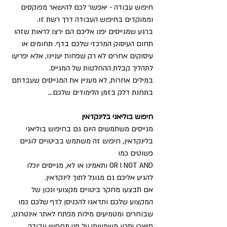
חיפוש עבודה - יאפשר לכם להישאר מפוקסים 
וממוקדים בחיפוש העבודה דרך רשת זו. 
ברגע שמגייסים יפנו אליכם הם ירצו לראות שזהו 
תחום העיסוק המרכזי שלכם בדף. תחומים או 
עיסוקים אחרים לא רק שפחות יעניינו, אלא יפריעו 
לתהליך קבלת ההחלטות של המגייס.
במילים אחרות, לא מעניין את המגייסים שעבדתם 
בתחנת דלק בזמן הלימודים שלכם...
חיפוש בוליאני בלינקדאין
מגייסים משתמשים היום גם בחיפוש בוליאני 
בלינקדאין, חיפוש זה משתמש בביטויים לוגיים 
פשוטים כמו
OR I NOT AND ותאמינו או לא, מגייסים יוכלו 
להגיע אליכם גם מגוגל לתוך לינקדאין.
אם תבצעו מחקר ביטויים מקצועי ונכון של 
המקצוע שלכם ותדאגו להכניסן לדף שלכם כמו 
שבוחרים ומטמיעים מילות מפתח לאתר אינטרנט, 
תייצרו יתרון משמעותי על פני מחפשי עבודה 