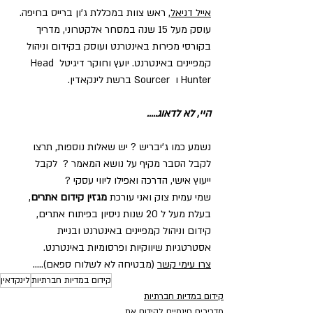
אייל דניאל
, ראש צוות במכללת ג'ון ברייס בחיפה.
עוסק מעל 15 שנה במסחר אלקטרוני, מדריך 
בקורסי מכירות באינטרנט ועוסק בקידום וניהול 
קמפיינים באינטרנט. יועץ וחוקר דיגיטל Head 
Hunter ו  Sourcer ברשת לינקאדין.
היי, לא לדאוג.....
נשמע כמו ג'יבריש ? יש שאלות נוספות, תרצו 
לקבל הסבר מקיף על נושא המאמר ?  לקבל 
ייעוץ אישי, הדרכה ואפילו ליווי עסקי ?  
שמי עמית צוק ואני עורכת 
מגזין קידום אתרים
, 
בעלת מעל ל 20 שנות ניסיון בפיתוח אתרים, 
קידום וניהול קמפיינים באינטרנט ובניית 
אסטרטגיות שיווקיות ופרסומיות באינטרנט.
צרו עימי קשר
 (מבטיחה לא לשלוח ספאם).....
קידום במדיות חברתיות
לינקדאין
קידום במדיות חברתיות
מדריכים חינמיים לקידום את