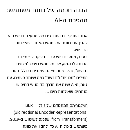
הבנה חכמה של כוונת משתמש: 
מהפכת ה-AI
אחד התפקידים המרכזיים של מנועי החיפוש הוא 
להבין את כוונת המשתמש מאחורי שאילתות 
החיפוש. 
בעבר, מנועי חיפוש עבדו בעיקר לפי מילות 
מפתח. לדוגמה, אם משתמש חיפש "מכונית 
חדשה", גוגל הייתה מציגה עמודים הכוללים את 
המילים "מכונית" ו"חדשה" כמה שיותר פעמים. עם 
זאת, ה-AI שינה את הדרך בה מנועי החיפוש 
מנתחים שאילתות חיפוש.
האלגוריתם המתקדם של גוגל
, BERT 
(Bidirectional Encoder Representations 
from Transformers), שנכנס לשימוש ב-2019, 
משתמש ביכולות AI כדי להבין את כוונת 