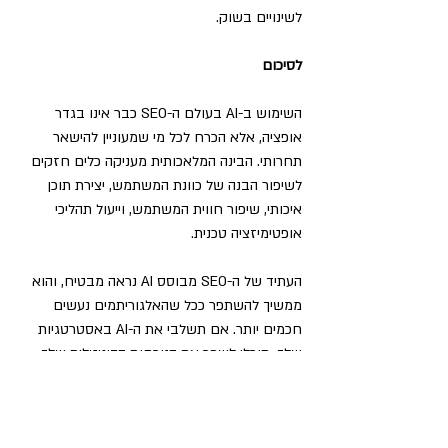
לשינויים בשוק.
לסיכום
השימוש ב-AI בעולם ה-SEO כבר אינו בגדר 
אופציה, אלא הכרח לכל מי שמעוניין להישאר 
תחרותי. הבינה המלאכותית מעניקה כלים חזקים 
לשיפור הבנה של כוונת המשתמש, יצירת תוכן 
איכותי, שיפור חווית המשתמש, וייעול תהליכי 
אופטימיזציה טכנית. 
העתיד של ה-SEO מבוסס AI נראה מבטיח, והוא 
ממשיך להשתפר ככל שהאלגוריתמים נעשים 
חכמים יותר. אם תשלבי את ה-AI באסטרטגיות 
שלך, תוכלי לשפר את הנוכחות הדיגיטלית שלך, 
לייעל תהליכים ולבסוף להגדיל את התנועה 
האורגנית לאתר שלך בצורה משמעותית.
seo
האלגוריתם של גוגל
דפי חווית משתמש
בינה מלכותית
בינה מלאכותית AI