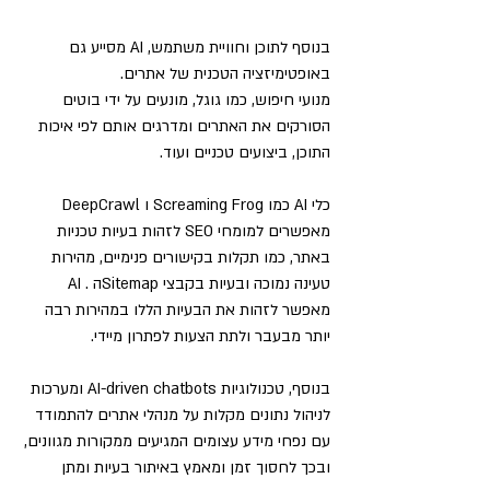
בנוסף לתוכן וחוויית משתמש, AI מסייע גם 
באופטימיזציה הטכנית של אתרים. 
מנועי חיפוש, כמו גוגל, מונעים על ידי בוטים 
הסורקים את האתרים ומדרגים אותם לפי איכות 
התוכן, ביצועים טכניים ועוד.
כלי AI כמו Screaming Frog ו DeepCrawl 
מאפשרים למומחי SEO לזהות בעיות טכניות 
באתר, כמו תקלות בקישורים פנימיים, מהירות 
טעינה נמוכה ובעיות בקבצי Sitemapה . AI 
מאפשר לזהות את הבעיות הללו במהירות רבה 
יותר מבעבר ולתת הצעות לפתרון מיידי.
בנוסף, טכנולוגיות AI-driven chatbots ומערכות 
לניהול נתונים מקלות על מנהלי אתרים להתמודד 
עם נפחי מידע עצומים המגיעים ממקורות מגוונים, 
ובכך לחסוך זמן ומאמץ באיתור בעיות ומתן 