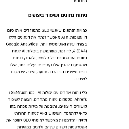
פתרונות.
ניתוח נתונים ושיפור ביצועים
כמויות הנתונים שאנשי SEO מתמודדים איתן כיום 
הן עצומות. ה AI מאפשר לנתח את הנתונים הללו 
בצורה יעילה ואוטומטית יותר. Google Analytics 
4 (GA4), לדוגמה, משתמשת ביכולות AI לנתח 
נתונים התנהגותיים של גולשים, ולהפיק דוחות 
שמסייעים להבין אילו קמפיינים יעילים יותר, אילו 
דפים מייצרים הכי הרבה תנועה, ואיפה יש מקום 
לשיפור.
כלי ניתוח אחרים עם יכולות AI , כמו SEMrush ו 
Ahrefs, מספקים ניתוח מתחרים, הצעות לשיפור 
קישורים חיצוניים, ותובנות על מילות מפתח בהן 
כדאי להתמקד. השימוש ב-AI לניתוח תחרותי 
ולזיהוי הזדמנויות מאפשר למומחי SEO לשפר את 
אסטרטגיות השיווק שלהם ולהגיב במהירות 