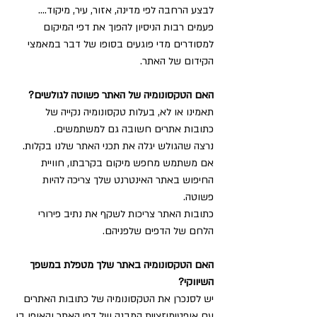
לבצע הרחבה לפי מדינה, אזור, עיר, מיקוד....
פעמים רבות הניסיון להפוך את דפי המיקום 
למסודרים מדי פוגעים בסופו של דבר במאמצי 
הקידום של האתר. 
האם הטקסונומיה של האתר פשוטה לגולשים?
תאמינו או לא, בעלות טקסונומיה נקייה של 
כתובות אתרים חשובה גם למשתמשים.
נרצה שהגולש יגלה את תכני האתר שלנו בקלות.
אם משתמש מחפש מיקום בקרבתו, חוויית 
החיפוש באתר האינטרנט שלך צריכה להיות 
פשוטה.
כתובות האתר צריכות לשקף את נתיב פירורי 
הלחם של הדפים שלפניהם.
האם הטקסונומיה באתר שלך מטפלת במשפך 
השיווקי?
יש לסנכרן את הטקסונומיה של כתובות האתרים 
עם 
אופטימיזציית המבנה של דפי האתר
 והאופן בו 