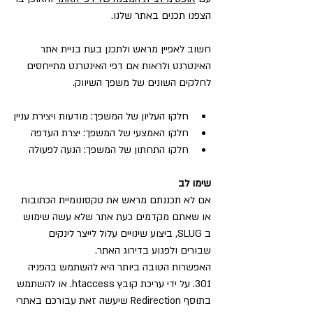
הצפנו תכנים באתר שלנו.
חשוב לאפיין מראש ולתכנן בעת בניית אתר 
האינטרנט ולראות אם דפי האינטרנט מתייחסים 
לחלקים השונים של משפך השיווק.
חלקו העליון של המשפך: מודעות ויצירת עניין
חלקו האמצעי של המשפך: יצרת העדפה
חלקו התחתון של המשפך: הנעה לפעולה
שימו לב 
אם לא תכננתם מראש את טקסונומיית הכתובות 
או שאתם מקדמים כעת אתר שלא עשה שימוש 
ב SLUG, ביצוע שינויים עלול לייצר לינקים 
שבורים ולפגוע בדירוג האתר.
האפשרות הטובה ביותר היא להשתמש בהפניה 
301. על ידי עריכת קובץ htaccess. או להשתמש 
בתוסף Redirection שיעשה זאת עבורכם באתרי 