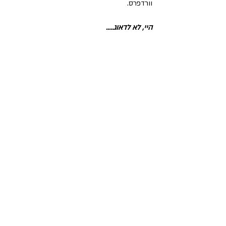
וורדפרס.
היי, לא לדאוג.....