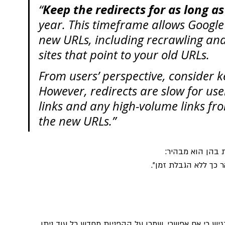
Keep the redirects for as long as
“
year. This timeframe allows Google t
new URLs, including recrawling and 
sites that point to your old URLs.
From users’ perspective, consider ke
However, redirects are slow for use
links and any high-volume links fro
the new URLs.”
 בהן הוא מבהיר:
גיש כי אם אפשרי, שמרו על ההפניות מחדש כל עוד ניתן. 