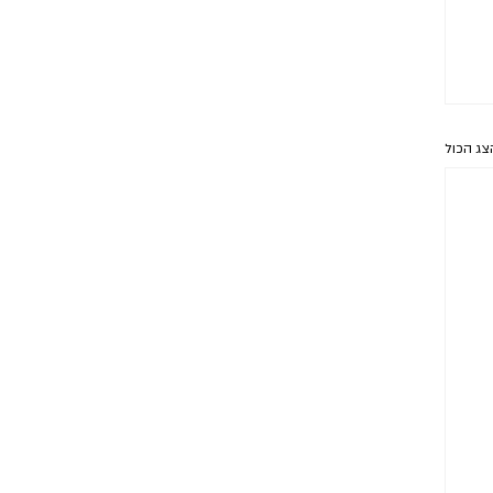
צג הכול