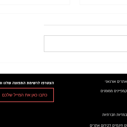
שורים: יסודות,
ה NLP והקשר שלו לאלגוריתם ש
ים למקדמי אתרים
גוגל
אתרים אורגאני
הצטרפו לרשימת התפוצה שלנו ונש
קמפיינים ממומנים
במדיות חברתיות
ם חינמיים לקידום אתרים