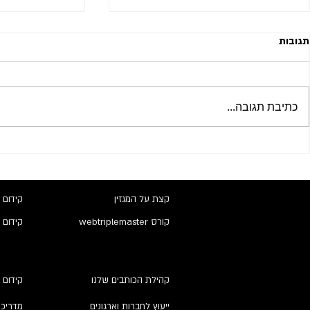
תגובות
כתיבת תגובה...
השפעות הבינה המלאכותית על
בניית פרופיל קי
מנועי החיפוש וקידום אתרים אורגני
אסטרטגיות וכל
קצת על המגזין
קידום 
קורס webtriplemaster
קידום 
קהילת הכותבים שלנו
קידום 
ייעוץ לחברות וארגונים
מדריכי