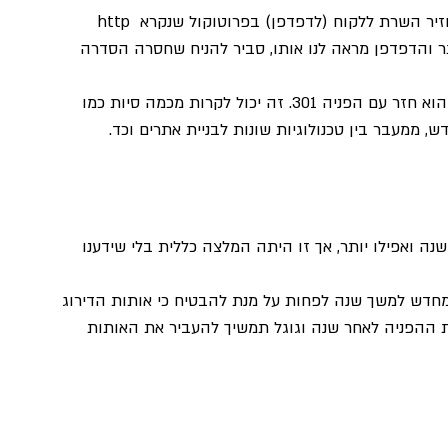
הפניות או redirections הן חלק מהתשובות אותן מחזיר השרת ללקוח (לדפדפן) בפרוטוקול שנקרא http 
ו לראות אתר והדפדפן מראה לנו אותו, סביר להניח שחסרה הסדרה 
מדוע סביר להניח ? מאחר ולעיתים אנו רואים אתר אך הוא חזר עם הפניה 301. זה יכול לקרות מכמה סיות כמו 
ה ואפילו יותר, אך זו היתה המלצה כללית בלי שידענו 
ות מחדש למשך שנה לפחות על מנת להבטיח כי אותות הדירוג 
ת ההפניה לאחר שנה וגוגל תמשיך להעביר את האותות 