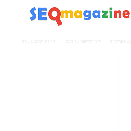
מגזין קידום אתרים
נושא וורדפרס
חדר החדשות של המגזין
קהילת הכותבים שלנו