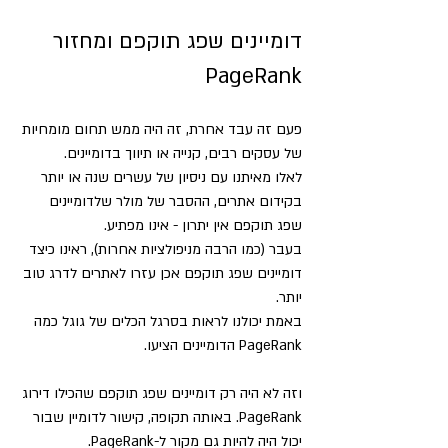
דומיינים שפג תוקפם ומחזור 
PageRank
פעם זה עבד אחרת, זה היה ממש תחום מומחיות 
של עסקים רבים, קנייה או תיווך בדומיינים.
לאלו מאיתנו עם ניסיון של עשרים שנה או יותר 
בקידום אתרים, ההסבר של מולר שלדומיינים 
שפג תוקפם אין יתרון - אינו מפתיע.
בעבר (כמו הרבה מניפולציות אחרות), ראינו כיצד 
דומיינים שפג תוקפם אכן עזרו לאתרים לדרג טוב 
יותר.
באמת יכולנו לראות בסרגל הכלים של גוגל כמה 
PageRank הדומיינים הציעו.
וזה לא היה רק ​​דומיינים שפג תוקפם שהכילו דירוג 
PageRank. באותה תקופה, קישור לדומיין שבור 
יכול היה להיות גם מקור ל-PageRank.