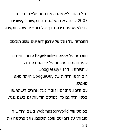
גוגל כמובן לא אהבה את המניפולציה ובשנת 
2003 שינתה את האלגוריתם הקשור לקישורים 
כדי לאפס את דירוג הדף של דומיינים שפג תוקפם.
ההכרזה של גוגל על עדכון דומיינים שפג תוקפם
ההכרזה על איפוס ה-PageRank עבור דומיינים 
שפג תוקפם נעשתה על ידי מהנדס גוגל 
שהשתמש בכינוי GoogleGuy.
רוב הזמן הזהות של GoogleGuy הייתה מאט 
קאטס.
עם הזמן, מהנדסי ודוברי גוגל אחרים השתמשו 
בכינוי הזה גם כדי לפרסם הודעות גם בשם גוגל.
בפוסט של WebmasterWorld בשם "חדשות 
טובות" על דומיינים שפג תוקפם, גוגל פרסמה את 
זה: