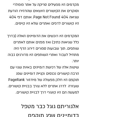
מקדמים היו מפעילים סריקה על אתר פופולרי 
וסוקרים את הקישורים היוצאים שהחזירו הודעת 
שגיאה 404 Page Not Found. אותם דפי 404 
היו קישורים לדפים ואתרים שלא היו קיימים.
המקדמים היו רוכשים את הדומיינים האלה (בדרך 
כלל שגיאות כתיב) ואז מפנים אותם לאתרים 
שותפים. תוך שבועות ספורים דירוג הדף היה 
מתחיל לעבוד ואתרי השותפים היו מדורגים גבוה 
יותר.
שיטות אלה של רכישת דומיינים באיות שגוי עם 
הרבה קישורים נכנסים וקניית דומיינים שפג 
תוקפם היו חלק מפעולה של מיחזור PageRank 
שעזרה  לדרג אתרים ללא צורך בבניית קישורים. 
למעשה הם היו קיצורי דרך לבניית קישורים.
אלגוריתם גוגל כבר מטפל 
בדומיינים שפג תוקפם