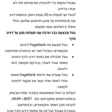
שגוגל נוקטת כדי להבטיח שדומיינים אלו לא 
יעזרו בדירוג.
לגוגל יש למעלה מ-20 שנות ניסיון בהתמודדות 
עם מניפולציות על מנוע החיפוש שלהם, כולל 
טיפול בדומיינים שפג תוקפם.
גוגל מבצעת כבר הרבה שני פעולות מנע על דירוג 
הדף
גוגל מונעת מה-PageRank לזרום 
מקישורים בסרגל הצד או בכותרת התחתונה.
גוגל מגבילה את כמות דירוג הדף הזורם 
מאתר אחד לאחר, ובודקת הקישור הזה 
רלוונטי.
גוגל עוצרת את זרימת PageRank מאתר 
אחד לאתר אחר כשר אין הקשר רלוונטי 
לקישור.
בעולם בו גוגל משתמשת בעיבוד שפה טבעית, 
ובאלגוריתמים מתקדמים כמו  BERT ו-MUM, 
להבנת תוכן האתר והקישורים, ובהתחשב 
בעובדה שגוגל הכריזה על איפוס דירוג הדף עבור 