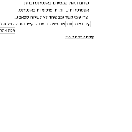
קידום וניהול קמפיינים באינטרנט ובניית 
אסטרטגיות שיווקיות ופרסומיות באינטרנט.       
צרו עימי קשר
 (מבטיחה לא לשלוח ספאם).....
קידום אורגני
seo
אופטימיזציית מבנה
תקציב הזחילה של גוגל
מפת אתר
קידום אתרים אורגני
מדריכים חינמיים לקידום את
פוסטים נבחרים
פוסטים אחרונים
הצג הכול