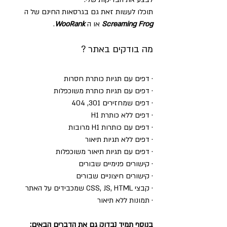
תוכלו לעשות זאת גם בגרסאות החינם של ה 
Screaming Frog
 או ה 
WooRank
.
מה בודקים באתר ?
· דפים עם תגיות כותרת חסרות
· דפים עם תגיות כותרת משוכפלות
· דפים שמחזירים 301, 404
· דפים ללא כותרת H1
· דפים עם כותרות H1 מרובות
· דפים ללא תגיות תיאור
· דפים עם תגיות תיאור משוכפלות
· קישורים פנימיים שבורים
· קישורים חיצוניים שבורים
· קבצי CSS, JS, HTML שמכבידים על האתר
· תמונות ללא תיאור
בנוסף תמיד נבדוק גם את הדברים הבאים: