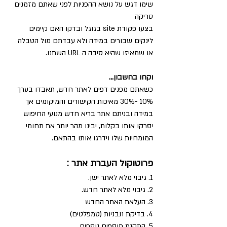
שימו דגש על נושא ההפניות לפני שאתם מזמנים 
סריקה
בצעו פקודת site בגוגל ובדקו האם קיימים 
לינקים שבורים במידה ולא עבדתם מול הטבלה 
או שמאיזו שהיא סיבה ה URL השתנו.
וקחו בחשבון...
כשאתם מפנים דפים לאתר חדש, תאבדו בערך 
10% -30% מאיכות הקישורים והמיקומים אך 
במידה ובניתם אתר בריא חדש מנועי החיפוש 
יסרקו אותו בקלות, יבינו מהר יותר את תחומי 
המומחיות שלו וידרגו אותו בהתאם.
פרוטוקול העברת אתר :
1. גיבוי מלא לאתר ישן.
2. גיבוי מלא לאתר חדש.
3. העלאת האתר החדש
4. בדיקת תבניות (טמפלטים)
5. התקנת תוספים נוספים