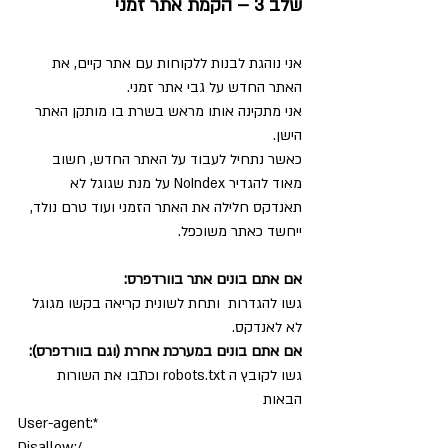
שלב 3 – הקמת אתר זמני
אני נוהגת לבנות ללקוחות עם אתר קיים, את 
האתר החדש על גבי אתר זמני.
אני מתקינה אותו מראש בשרת בו מותקן האתר 
הישן.
כאשר נתחיל לעבוד על האתר החדש, חשוב 
מאוד להגדיר NoIndex על מנת שגוגל לא 
תאנדקס חלילה את האתר הזמני ועוד טרם נולד, 
ייחשד כאתר משוכפל.
אם אתם בונים אתר בוורדפרס:
גשו להגדרות  ותחת לשונית קריאה בקשו מגוגל 
לא לאנדקס.
אם אתם בונים במערכת אחרת (וגם בוורדפרס):
גשו לקובץ ה robots.txt וכתבו את השורות 
הבאות
User-agent:*
Disallow:/