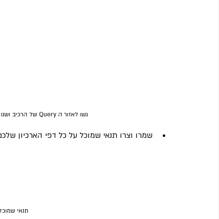
גשו לאזור ה Query של הרכיב ושנו את ה Source מפוסטים ל Current Query
שמרו וצרו תנאי שמוכל על כל דפי הארכיון שלכם 
תנאי שמוכל 