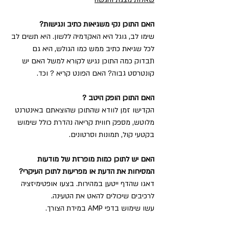
האם התוכן נקי משגיאות כתיב ונגישות? 
שימו לב, גוגל היא האקדמיה ללשון. היא תשים לב 
לכל שגיאת כתיב ממש כמו הגולש, היא גם 
תבדוק כמה התוכן נגיש לקורא למשל האם יש 
קונטרסט גבוה? האם הפונט קריא ? וכד.
האם התוכן הופק היטב ? 
הקדישו זמן לוודא שהתוכן שהוצאתם באינטרנט 
מלוטש, מספק חווית קריאה נהדרת כולל שימוש 
בקטעי קול, תמונות וסרטונים. 
האם יש לתוכן כמות מופרזת של מודעות 
המסיחות את הדעת או מפריעות לתוכן העיקרי? 
דאגו שהדף ייטען במהירות. בצעו אופטימיזציה 
לרכיבים שיכולים להאט את הטעינה.
עשו שימוש בדפי AMP במידת הצורך.