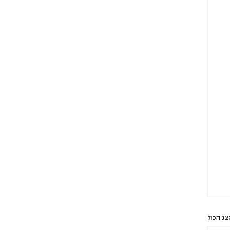
צג הכול