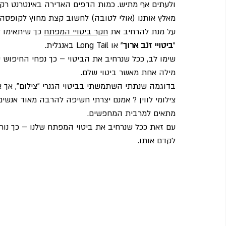
ולעתים אף מתיש. כמות הדפים האדירה באינטרנט רק ע
מאלץ אותנו (אולי לטובה) לחשוב קצת מחוץ לקופסה ו
על מנת להרחיב את 
חקר ביטויי המפתח
 כך שיתאימו 
"
ביטויי זנב ארוך
" או Long Tail באנגלית.
שימו לב, ככל שנרחיב את הביטוי – כך נפחי החיפוש ש
מילה אחת מאשר ביטוי שלם.
בדוגמה שנתתי השתמשתי בביטוי הגנרי "צילום", אך אי
צילומי לווין ? אמנם יצרתי חשיפה להרבה מאוד אנשי
מתאים למרבית המחפשים.
עם זאת ככל שנרחיב את ביטוי המפתח שלנו – כך נור
לקדם אותו.