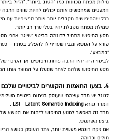
מילות מפתח מכוונות כמו "הטוב ביותר", "הזול ביותר" 
המעטים שמחפשים אותם יכולים להיות שווים הרבה יות
ככל שהחיפושים מקבלים יותר ויותר ספציפיות עם מיל
שמילת מפתח מקבלת יהיו בעלי ערך רב יותר.  
מסע החיפוש מתחיל לדוגמה בביטוי "שייט", אחרי מספר
קורא על הנושא ומבין שעדיף לו להפליג בסתיו – כעת 
"במבצע".
לביטוי הזה יהיו הרבה פחות חיפושים, אך הסיכוי של
מסע החיפוש שלהם לאחר שננעלו על המוצר אותו הם
4. בצעו התאמות והקשרים לביטויים שלכם
לגוגל יש מדד עוצמתי שעוסק בניתוח ביטויים משלימי
המדד נקרא 
Latent Semantic Indexing
- 
LSI 
 .
מדד זה מאפשר למנוע החיפוש לזהות את הנושא של דף
ביצע משתמש.
אם ניקח דוגמא מעשית יותר, אתר העוסק בנושא הריון י
חולים וכדומה.