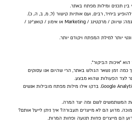
בין תכנים ומילות מפתח באתר. 
ע ביחיד, רבים, ועם אותיות קישור (ל, מ, ב, ה, כ). 
כתבו את הביטויים בעברית, בלועזית ובאנגלית – לדוגמה: שיווק / מרקטינג / Marketing או אימון / קואצ'ינג / 
וונטי יותר למילת המפתח ויקודם יותר.
וא "איכות הביקור".
ך כמה זמן נשאר הגולש באתר, הרי שהיום אנו עסוקים 
ר לצד הפעולות שהוא מבצע.
בדקו באופן קבוע את התנועה האורגנית לאתר ב- Google Analytics. בדקו אילו מילות מפתח מובילות אנשים 
את המשתמשים לשם ומה יצר המרה.
כה. מדוע הם לא מייצרים תעבורה? איך ניתן לייעל אותם? 
ע הם מייצרים פחות תנועה ופחות המרות.