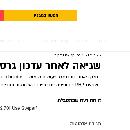
מגזין קידום אתרים
קידום אתרים אורגני
קידום קמפיינים ממומ
28 בינו׳ 2021
זמן קריאה 1 דקות
שגיאה לאחר עדכון גרס
בשגיאת PHP שמופיעה עם טעינת האלמנטור ומודיעה על בעיה ב Jquery.
זו ההודעה שמתקבלת:
2.7.0! Use Swiper”
תגובת אלמנטור: