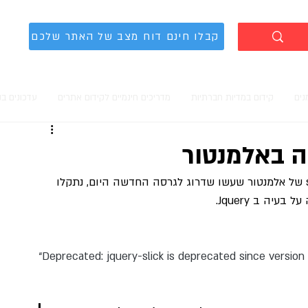
קבלו חינם דוח מצב של האתר שלכם
נים
קידום במדיות חברתיות
מדריכים חינמיים לקידום אתרים
עדכונים ב
ה באלמנטור
בחלק מאתרי וורדפרס שעושים שימוש ב site builder של אלמנטור שעשו שדרוג לגרסה החדשה היום, נתקלו 
“Deprecated: jquery-slick is deprecated since version 