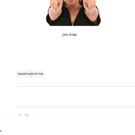
עמית צוק
וורדפרס
אלמנטור
ה