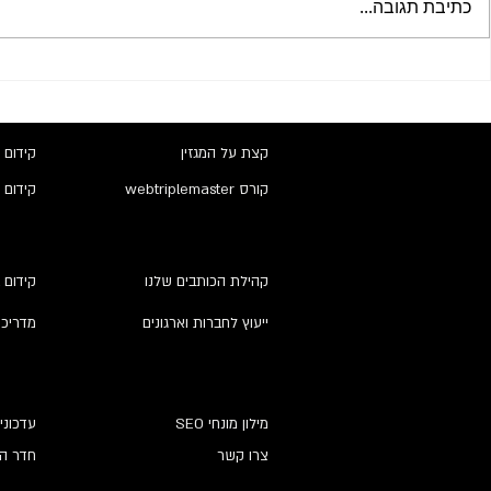
כתיבת תגובה...
וורדפרס 5.5 תייצר מפת אתר
קצת על המגזין
קידום 
קורס webtriplemaster
קידום 
קהילת הכותבים שלנו
קידום 
ייעוץ לחברות וארגונים
מדריכי
מילון מונחי SEO
עדכוני
צרו קשר
חדר הח