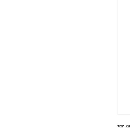
צג הכול