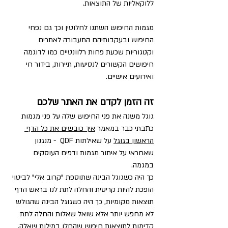
ללוקאליות של התוצאות.
מגמות החיפוש השתנו לחלוטין וכך גם נפחי 
החיפוש ובעקבותיהם התעבורה לאתרים 
וקטגוריות שכעת פחות רלוונטיים כמו לדוגמה 
חיפושים הקשורים לנסיעות, תיירות, בידור חי 
ואירועים אישיים.
זה הזמן לקדם את האתר שלכם
גוגל משנה את פני החיפוש שלה על פני מגמות
כתבתי כבר במאמר 
איך כובשים את כל הדף 
הראשון בגוגל
 על שאילתות QDF  - מנגנון 
שאחראי על איתור מגמות ודפים העוסקים 
במגמה.
כך היה כשגוגל הבינה שתוספת "קרוב אלי" לביטוי 
הופכת להיות קריטית והחלה לתת לנו בראש הדף 
תוצאות מקומיות, כך היה כשגוגל הבינה שהגולש 
לא מחפש יותר אלא שואל שאלות והחלה לתת 
קדימות לתוצאות חיפוש שהחלו במילות שאלה, 