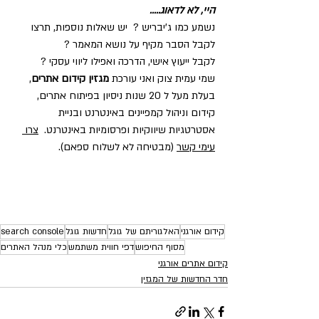
היי, לא לדאוג.....
נשמע כמו ג'יבריש ?  יש שאלות נוספות, תרצו 
לקבל הסבר מקיף על נושא המאמר ?  
לקבל ייעוץ אישי, הדרכה ואפילו ליווי עסקי ?
שמי עמית צוק ואני עורכת 
מגזין קידום אתרים
, 
בעלת מעל ל 20 שנות ניסיון בפיתוח אתרים, 
קידום וניהול קמפיינים באינטרנט ובניית 
אסטרטגיות שיווקיות ופרסומיות באינטרנט.  
צרו 
עימי קשר
 (מבטיחה לא לשלוח ספאם).  
קידום אורגני
האלגוריתם של גוגל
חדשות גוגל
search console
מסוף החיפוש
דפי חווית משתמש
כלי מנהל האתרים
קידום אתרים אורגני
חדר החדשות של המגזין