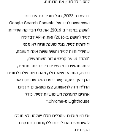
להסיר לחלוטין את הדוחות. 
בדצמבר 2023, גוגל תוריד גם את דוח 
השימושיות לנייד של Google Search Console 
(הושק במקור ב-2016), את כלי הבדיקה הידידותי 
לנייד (הושק ב-2016) ואת ה-API לבדיקה 
ידידותית לנייד. גוגל טוענת שזה לא מפני 
שהידידותיות לנייד והשימושיות אינה חשובה,  
"המדד נשאר קריטי עבור משתמשים, 
שמשתמשים במכשירים ניידים יותר מתמיד, 
וככזה, הנושא נשאר חלק מההנחיות שלנו לחוויית 
הדף. אך כמעט עשר שנים מאז שהשקנו את 
הדו"ח הזה לראשונה, צצו משאבים חזקים 
אחרים להערכת השימושיות לנייד, כולל 
Lighthouse מ-Chrome." 
אז היו מוכנים שהכלים הללו ייעלמו ולא תוכלו 
להשתמש בהם לדיווח ללקוחות בחודשים 
הקרובים.