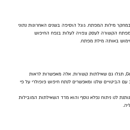
Google  יכול מאוד לעזור במחקר מילות המפתח. גוגל הוסיפה בשנים האחרונות נתוני 
ת מפתח הקשורה לעסק צפויה לעלות בנפח החיפוש 
ימוש באותה מילת מפתח.
לצד הנושאים הקשורים בכל חיפוש ב- Google Trends, תגלו גם שאילתות קשורות. אלה מאפשרות לראות 
עם הביטויים שלנו ומאפשרים לנתח חיפוש פופולרי על פי 
וסף להצגת השאילתות הקשורות, google trends נותנת לנו ניתוח נפלא נוסף והוא מדד השאילתות המובילות 
יה.