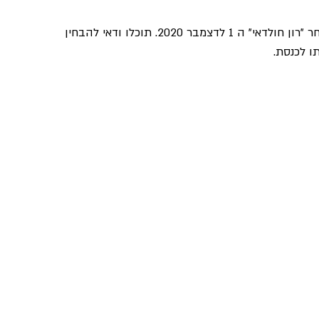
לדוגמא, הנה צילום מסך של מגמות חיפושים בגוגל אחר "רון חולדאי" ה 1 לדצמבר 2020. תוכלו ודאי להבחין 