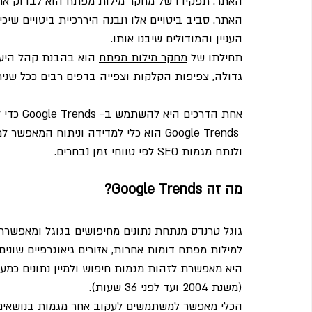
האתר. תפקידו של מחקר מילות מפתח הוא לבדוק את 
האתר. סביב ביטויים אלו תבנה היררכיית ביטויים שיכי
העניין והמודולים שיבנו אותו.
תחילתו של 
מחקר מילות מפתח
 הוא בהבנת קהל היעד
גדולה, צפיפות הקלקות וצפייה בדפים רבים ככל שנית
אחת הדרכים היא להשתמש ב- Google Trends כדי לייעל את ביצועי האתר שלנו אל מול מנוע החיפוש.
 Google Trends הוא כלי למדידה וניתוח ה
ולנתח מגמות SEO לפי טווחי זמן נבחרים.
מה זה Google Trends?
גוגל טרנדס מנתחת נתונים מחיפושים בגוגל ומאפשר
למילות מפתח דומות אחרות, אזורים גיאוגרפיים שונים
היא מאפשרת לזהות מגמות חיפוש ולמיין נתונים כמעט
(משנת 2004 ועד לפני 36 שעות).
הכלי מאפשר למשתמשים לעקוב אחר מגמות בנושאים חב