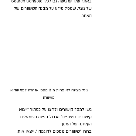
באתר שלו יש גישה גם לכלי Search Console 
של גוגל, שמכיל מידע על מבנה הקישורים של 
האתר.
גוגל מציגה לא פחות מ 3 מסכי אזהרה לפני שהיא 
מאשרת
גשו למסך קישורים ולחצו על כפתור "ייצוא 
קישורים חיצוניים" הגדול בפינה השמאלית 
העליונה של המסך . 
בחרו "קישורים נוספים לדוגמה ". ייצאו אותו 