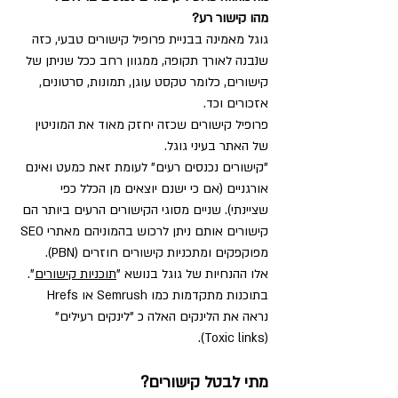
מהו קישור רע?
גוגל מאמינה בבניית פרופיל קישורים טבעי, כזה 
שנבנה לאורך תקופה, ממגוון רחב ככל שניתן של 
קישורים, כלומר טקסט עוגן, תמונות, סרטונים, 
אזכורים וכד.
פרופיל קישורים שכזה יחזק מאוד את המוניטין 
של האתר בעיני גוגל.
"קישורים נכנסים רעים" לעומת זאת כמעט ואינם 
אורגניים (אם כי ישנם יוצאים מן הכלל כפי 
שציינתי). שניים מסוגי הקישורים הרעים ביותר הם 
קישורים אותם ניתן לרכוש בהמוניהם מאתרי SEO 
מפוקפקים ומתכניות קישורים חוזרים (PBN). 
אלו ההנחיות של גוגל בנושא "
תוכניות קישורים
".
בתוכנות מתקדמות כמו Semrush או Hrefs 
נראה את הלינקים האלה כ "לינקים רעילים" 
(Toxic links).
מתי לבטל קישורים?