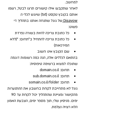
למחשב.
לאחר שתקבעו אילו קישורים תרצו לבטל, רשמו 
אותם בקובץ טקסט (txt) שיוגש לכלי ה 
Disavow 
של גוגל שתנחה אותנו בתהליך די 
פשוט:
כל כתובת צריכה להיות בשורה נפרדת
כל כתובת צריכה להתחיל ב"תחום: "(ללא 
המירכאות)
שם הקובץ אינו חשוב 
בהתאם לכללים אלה, הנה כמה רשומות דוגמה 
שתוכלו למצוא ברשימה טיפוסית: 
תחום: domain.co.il 
תחום: sub.domain.co.il 
תחום: somain.co.il/folder 
גוגל לא מתחייבת לקחת בחשבון את ההתנערות 
מהקישור ומציינת שהתהליך יכול לקחת עד 90 
ימים. מניסיון שלי, תוך מספר ימים, הצבעת האמון 
הלא רצויה נעלמת.