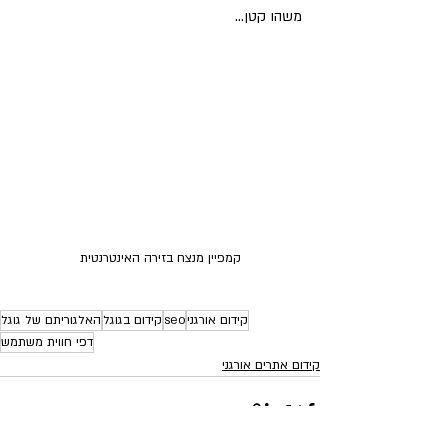
משהו קטן...
קמפיין מנצח בזירה האינטרנטית
קידום אורגני
seo
קידום בגוגל
האלגוריתם של גוגל
דפי חווית משתמש
קידום אתרים אורגני