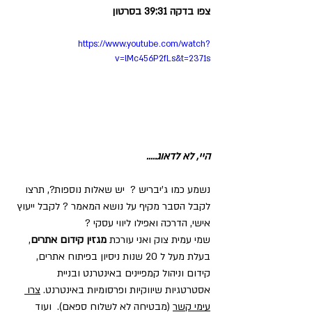
צפו בדקה 39:31 בסרטון
https://www.youtube.com/watch?
v=lMc456P2fLs&t=2371s
היי, לא לדאוג.....
נשמע כמו ג'יבריש ?  יש שאלות נוספות?, תרצו 
לקבל הסבר מקיף על נושא המאמר ? לקבל ייעוץ 
אישי, הדרכה ואפילו ליווי עסקי ? 
שמי עמית צוק ואני עורכת 
מגזין קידום אתרים
, 
בעלת מעל ל 20 שנות ניסיון בפיתוח אתרים, 
קידום וניהול קמפיינים באינטרנט ובניית 
אסטרטגיות שיווקיות ופרסומיות באינטרנט. 
צרו 
עימי קשר
 (מבטיחה לא לשלוח ספאם).  ועוד 