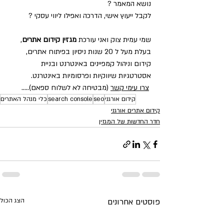
נושא המאמר ?     
לקבל ייעוץ אישי, הדרכה ואפילו ליווי עסקי ?         
שמי עמית צוק ואני עורכת 
מגזין קידום אתרים
, 
בעלת מעל ל 20 שנות ניסיון בפיתוח אתרים, 
קידום וניהול קמפיינים באינטרנט ובניית 
אסטרטגיות שיווקיות ופרסומיות באינטרנט.       
צרו עימי קשר
 (מבטיחה לא לשלוח ספאם).....
קידום אורגני
seo
search console
כלי מנהל האתרים
קידום אתרים אורגני
חדר החדשות של המגזין
פוסטים אחרונים
הצג הכול